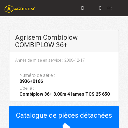
0
FR
Agrisem Combiplow
COMBIPLOW 36+
Année de mise en service : 2008-12-17
Numéro de série :
0936+0166
Libellé :
Combiplow 36+ 3.00m 4 lames TCS 25 650
Catalogue de pièces détachées