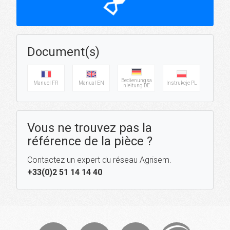
hourglass_top
Document(s)
Bedienungsa
Manuel FR
Manual EN
Instrukcje PL
nleitung DE
Vous ne trouvez pas la
référence de la pièce ?
Contactez un expert du réseau Agrisem.
+33(0)2 51 14 14 40