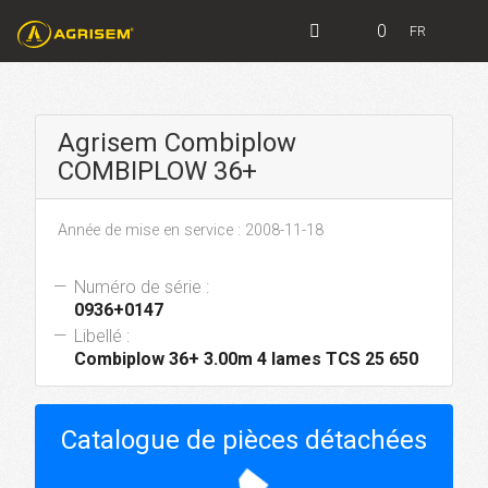
0
FR
Agrisem Combiplow
COMBIPLOW 36+
Année de mise en service : 2008-11-18
Numéro de série :
0936+0147
Libellé :
Combiplow 36+ 3.00m 4 lames TCS 25 650
Catalogue de pièces détachées