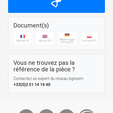
hourglass_top
Document(s)
Bedienungsa
Manuel FR
Manual EN
Instrukcje PL
nleitung DE
Vous ne trouvez pas la
référence de la pièce ?
Contactez un expert du réseau Agrisem.
+33(0)2 51 14 14 40