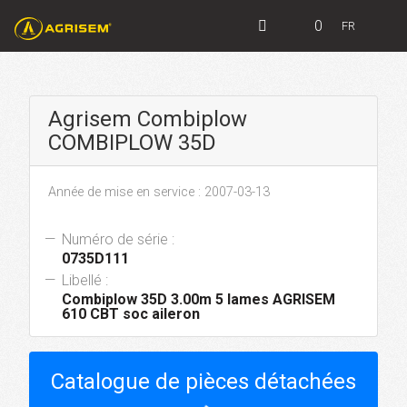
0
FR
Agrisem Combiplow
COMBIPLOW 35D
Année de mise en service : 2007-03-13
Numéro de série :
0735D111
Libellé :
Combiplow 35D 3.00m 5 lames AGRISEM
610 CBT soc aileron
Catalogue de pièces détachées