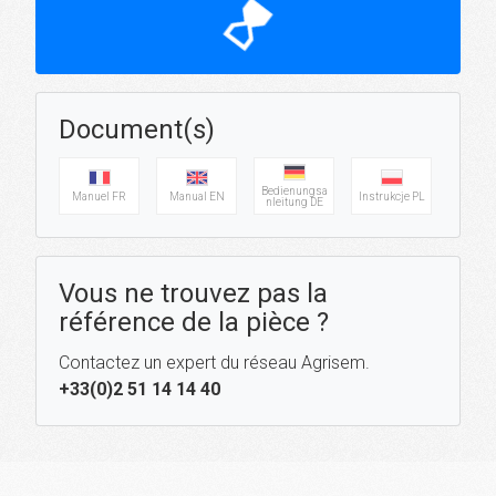
hourglass_top
Document(s)
Bedienungsa
Manuel FR
Manual EN
Instrukcje PL
nleitung DE
Vous ne trouvez pas la
référence de la pièce ?
Contactez un expert du réseau Agrisem.
+33(0)2 51 14 14 40