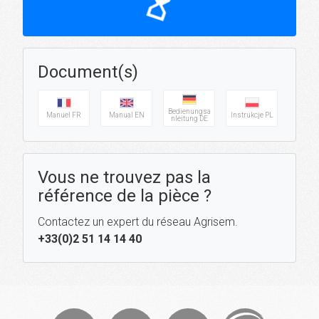
hourglass_top
Document(s)
Bedienungsa
Manuel FR
Manual EN
Instrukcje PL
nleitung DE
Vous ne trouvez pas la
référence de la pièce ?
Contactez un expert du réseau Agrisem.
+33(0)2 51 14 14 40