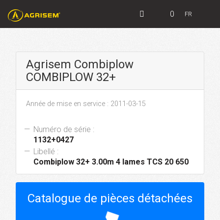
0
FR
Agrisem Combiplow
COMBIPLOW 32+
Année de mise en service : 2011-03-15
Numéro de série :
1132+0427
Libellé :
Combiplow 32+ 3.00m 4 lames TCS 20 650
Catalogue de pièces détachées