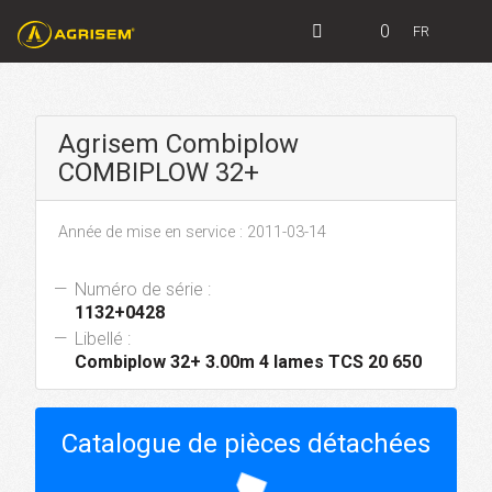
0
FR
Agrisem Combiplow
COMBIPLOW 32+
Année de mise en service : 2011-03-14
Numéro de série :
1132+0428
Libellé :
Combiplow 32+ 3.00m 4 lames TCS 20 650
Catalogue de pièces détachées