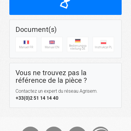
hourglass_top
Document(s)
Bedienungsa
Manuel FR
Manual EN
Instrukcje PL
nleitung DE
Vous ne trouvez pas la
référence de la pièce ?
Contactez un expert du réseau Agrisem.
+33(0)2 51 14 14 40