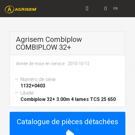
0
FR
Agrisem Combiplow
COMBIPLOW 32+
Année de mise en service : 2010-10-12
Numéro de série :
1132+0403
Libellé :
Combiplow 32+ 3.00m 4 lames TCS 25 650
Catalogue de pièces détachées