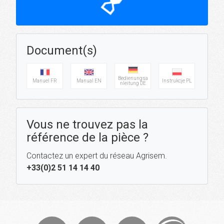
hourglass_top
Document(s)
Bedienungsa
Manuel FR
Manual EN
Instrukcje PL
nleitung DE
Vous ne trouvez pas la
référence de la pièce ?
Contactez un expert du réseau Agrisem.
+33(0)2 51 14 14 40