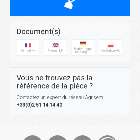
hourglass_top
Document(s)
Bedienungsa
Manuel FR
Manual EN
Instrukcje PL
nleitung DE
Vous ne trouvez pas la
référence de la pièce ?
Contactez un expert du réseau Agrisem.
+33(0)2 51 14 14 40