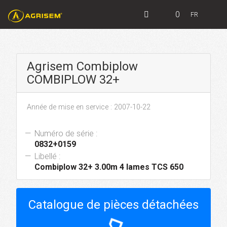
0
FR
Agrisem Combiplow
COMBIPLOW 32+
Année de mise en service : 2007-10-22
Numéro de série :
0832+0159
Libellé :
Combiplow 32+ 3.00m 4 lames TCS 650
Catalogue de pièces détachées