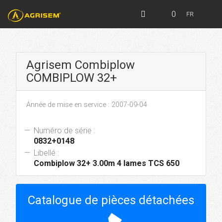
0
FR
Agrisem Combiplow
COMBIPLOW 32+
Année de mise en service : 2007-09-04
Numéro de série :
0832+0148
Libellé :
Combiplow 32+ 3.00m 4 lames TCS 650
Catalogue de pièces détachées