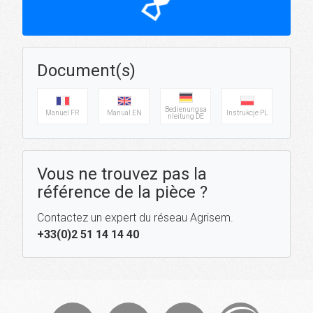
hourglass_top
Document(s)
Bedienungsa
Manuel FR
Manual EN
Instrukcje PL
nleitung DE
Vous ne trouvez pas la
référence de la pièce ?
Contactez un expert du réseau Agrisem.
+33(0)2 51 14 14 40