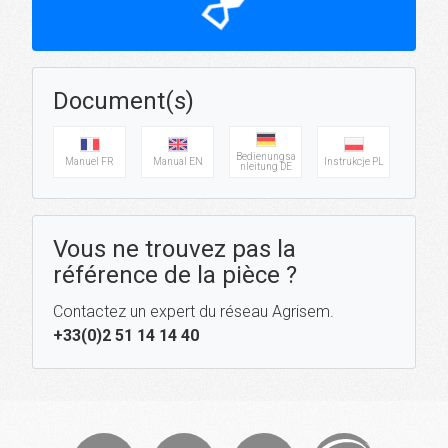
hourglass_top
Document(s)
Bedienungsa
Manuel FR
Manual EN
Instrukcje PL
nleitung DE
Vous ne trouvez pas la
référence de la pièce ?
Contactez un expert du réseau Agrisem.
+33(0)2 51 14 14 40