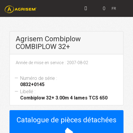
0
FR
Agrisem Combiplow
COMBIPLOW 32+
Année de mise en service : 2007-08-02
Numéro de série :
0832+0145
Libellé :
Combiplow 32+ 3.00m 4 lames TCS 650
Catalogue de pièces détachées