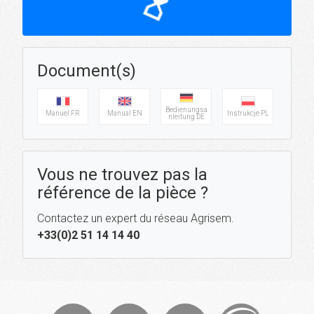
hourglass_top
Document(s)
Bedienungsa
Manuel FR
Manual EN
Instrukcje PL
nleitung DE
Vous ne trouvez pas la
référence de la pièce ?
Contactez un expert du réseau Agrisem.
+33(0)2 51 14 14 40