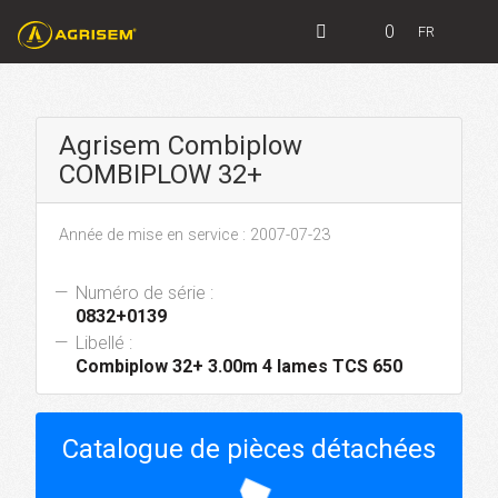
0
FR
Agrisem Combiplow
COMBIPLOW 32+
Année de mise en service : 2007-07-23
Numéro de série :
0832+0139
Libellé :
Combiplow 32+ 3.00m 4 lames TCS 650
Catalogue de pièces détachées