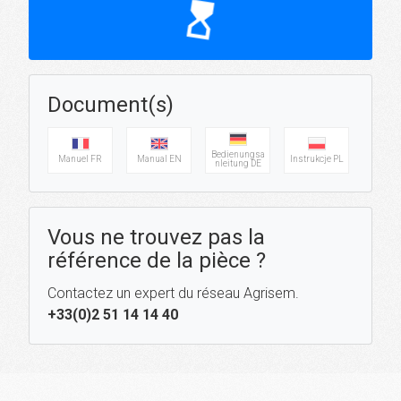
hourglass_top
Document(s)
Bedienungsa
Manuel FR
Manual EN
Instrukcje PL
nleitung DE
Vous ne trouvez pas la
référence de la pièce ?
Contactez un expert du réseau Agrisem.
+33(0)2 51 14 14 40