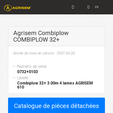
0
FR
Agrisem Combiplow
COMBIPLOW 32+
Année de mise en service : 2007-04-26
Numéro de série :
0732+0103
Libellé :
Combiplow 32+ 3.00m 4 lames AGRISEM
610
Catalogue de pièces détachées