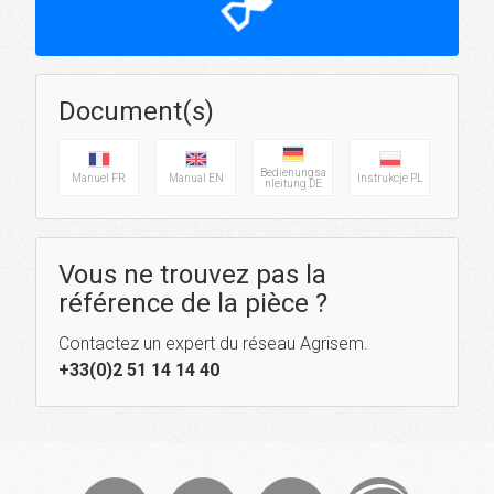
hourglass_top
Document(s)
Bedienungsa
Manuel FR
Manual EN
Instrukcje PL
nleitung DE
Vous ne trouvez pas la
référence de la pièce ?
Contactez un expert du réseau Agrisem.
+33(0)2 51 14 14 40