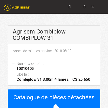
0
FR
Agrisem Combiplow
COMBIPLOW 31
Année de mise en service : 2010-08-10
Numéro de série :
10310405
Libellé :
Combiplow 31 3.00m 4 lames TCS 25 650
Catalogue de pièces détachées