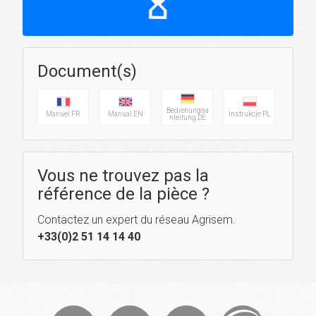
hourglass_top
Document(s)
Bedienungsa
Manuel FR
Manual EN
Instrukcje PL
nleitung DE
Vous ne trouvez pas la
référence de la pièce ?
Contactez un expert du réseau Agrisem.
+33(0)2 51 14 14 40