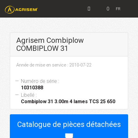
0
FR
Agrisem Combiplow
COMBIPLOW 31
Année de mise en service : 2010-07-22
Numéro de série :
10310388
Libellé :
Combiplow 31 3.00m 4 lames TCS 25 650
Catalogue de pièces détachées