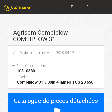
0
FR
Agrisem Combiplow
COMBIPLOW 31
Année de mise en service : 2010-04-12
Numéro de série :
10310380
Libellé :
Combiplow 31 3.00m 4 lames TCS 20 650
Catalogue de pièces détachées