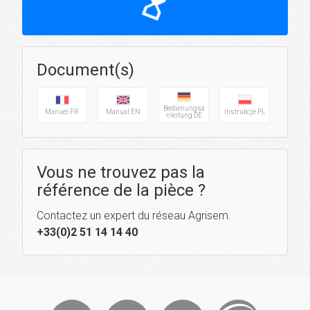
hourglass_top
Document(s)
Bedienungsa
Manuel FR
Manual EN
Instrukcje PL
nleitung DE
Vous ne trouvez pas la
référence de la pièce ?
Contactez un expert du réseau Agrisem.
+33(0)2 51 14 14 40