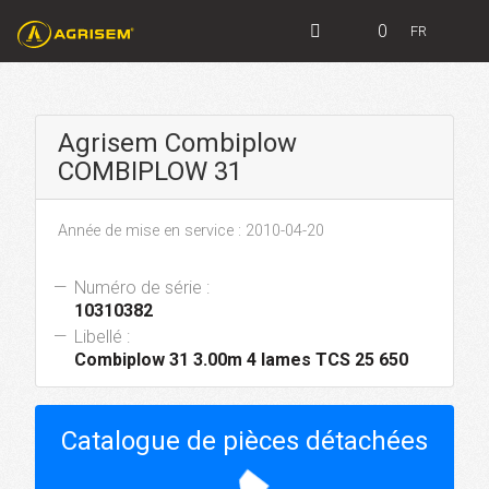
0
FR
Agrisem Combiplow
COMBIPLOW 31
Année de mise en service : 2010-04-20
Numéro de série :
10310382
Libellé :
Combiplow 31 3.00m 4 lames TCS 25 650
Catalogue de pièces détachées