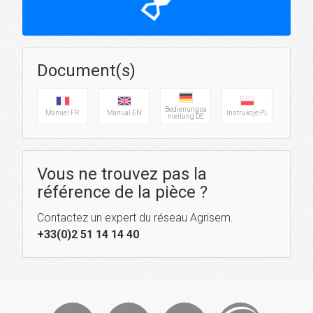
hourglass_top
Document(s)
Bedienungsa
Manuel FR
Manual EN
Instrukcje PL
nleitung DE
Vous ne trouvez pas la
référence de la pièce ?
Contactez un expert du réseau Agrisem.
+33(0)2 51 14 14 40