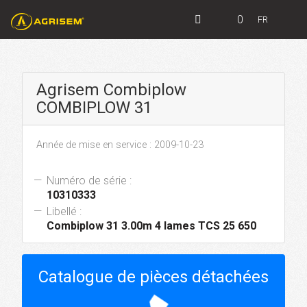
0
FR
Agrisem Combiplow
COMBIPLOW 31
Année de mise en service : 2009-10-23
Numéro de série :
10310333
Libellé :
Combiplow 31 3.00m 4 lames TCS 25 650
Catalogue de pièces détachées