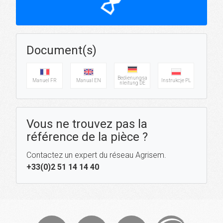
hourglass_top
Document(s)
Bedienungsa
Manuel FR
Manual EN
Instrukcje PL
nleitung DE
Vous ne trouvez pas la
référence de la pièce ?
Contactez un expert du réseau Agrisem.
+33(0)2 51 14 14 40