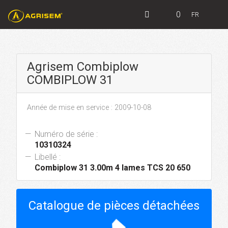
0
FR
Agrisem Combiplow
COMBIPLOW 31
Année de mise en service : 2009-10-08
Numéro de série :
10310324
Libellé :
Combiplow 31 3.00m 4 lames TCS 20 650
Catalogue de pièces détachées