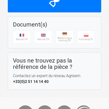
hourglass_top
Document(s)
Bedienungsa
Manuel FR
Manual EN
Instrukcje PL
nleitung DE
Vous ne trouvez pas la
référence de la pièce ?
Contactez un expert du réseau Agrisem.
+33(0)2 51 14 14 40