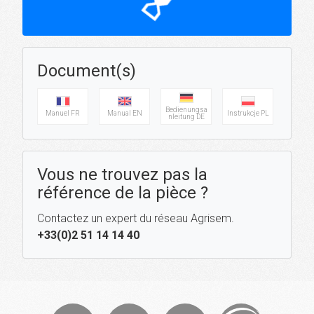
hourglass_top
Document(s)
Bedienungsa
Manuel FR
Manual EN
Instrukcje PL
nleitung DE
Vous ne trouvez pas la
référence de la pièce ?
Contactez un expert du réseau Agrisem.
+33(0)2 51 14 14 40