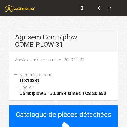
0
FR
Agrisem Combiplow
COMBIPLOW 31
Année de mise en service : 2009-10-20
Numéro de série :
10310331
Libellé :
Combiplow 31 3.00m 4 lames TCS 20 650
Catalogue de pièces détachées