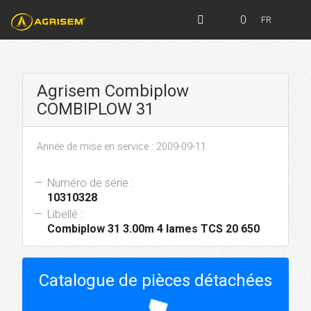
0
FR
Agrisem Combiplow
COMBIPLOW 31
Année de mise en service : 2009-09-11
Numéro de série :
10310328
Libellé :
Combiplow 31 3.00m 4 lames TCS 20 650
Catalogue de pièces détachées