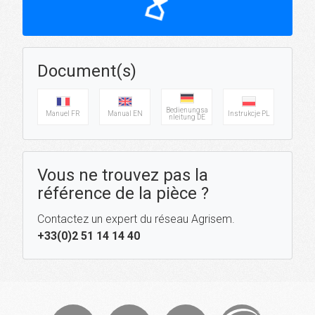
hourglass_top
Document(s)
Bedienungsa
Manuel FR
Manual EN
Instrukcje PL
nleitung DE
Vous ne trouvez pas la
référence de la pièce ?
Contactez un expert du réseau Agrisem.
+33(0)2 51 14 14 40