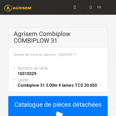
0
FR
Agrisem Combiplow
COMBIPLOW 31
Année de mise en service : 2009-09-11
Numéro de série :
10310329
Libellé :
Combiplow 31 3.00m 4 lames TCS 20 650
Catalogue de pièces détachées