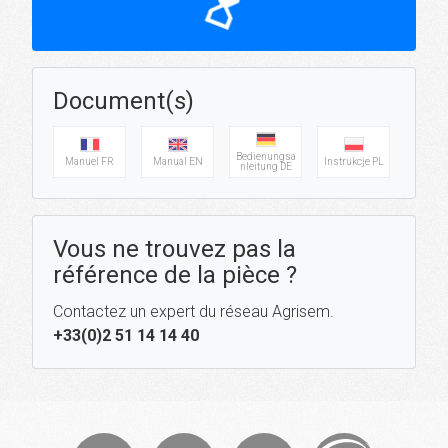
hourglass_top
Document(s)
Bedienungsa
Manuel FR
Manual EN
Instrukcje PL
nleitung DE
Vous ne trouvez pas la
référence de la pièce ?
Contactez un expert du réseau Agrisem.
+33(0)2 51 14 14 40