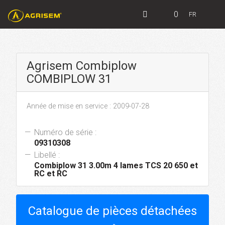
0
FR
Agrisem Combiplow
COMBIPLOW 31
Année de mise en service : 2009-07-28
Numéro de série :
09310308
Libellé :
Combiplow 31 3.00m 4 lames TCS 20 650 et
RC et RC
Catalogue de pièces détachées