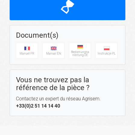
hourglass_top
Document(s)
Bedienungsa
Manuel FR
Manual EN
Instrukcje PL
nleitung DE
Vous ne trouvez pas la
référence de la pièce ?
Contactez un expert du réseau Agrisem.
+33(0)2 51 14 14 40