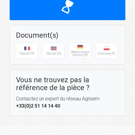
hourglass_top
Document(s)
Bedienungsa
Manuel FR
Manual EN
Instrukcje PL
nleitung DE
Vous ne trouvez pas la
référence de la pièce ?
Contactez un expert du réseau Agrisem.
+33(0)2 51 14 14 40