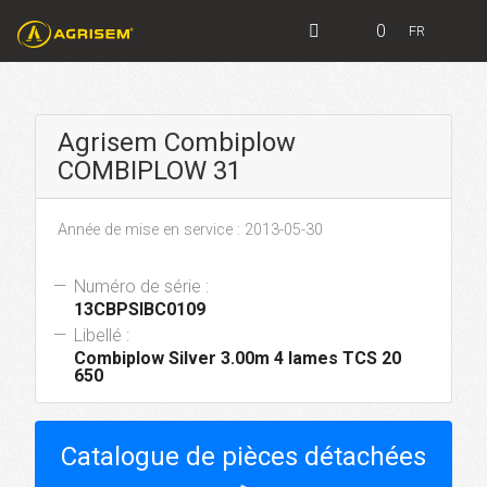
0
FR
Agrisem Combiplow
COMBIPLOW 31
Année de mise en service : 2013-05-30
Numéro de série :
13CBPSIBC0109
Libellé :
Combiplow Silver 3.00m 4 lames TCS 20
650
Catalogue de pièces détachées