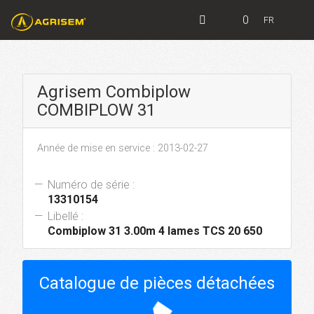
0
FR
Agrisem Combiplow
COMBIPLOW 31
Année de mise en service : 2013-02-27
Numéro de série :
13310154
Libellé :
Combiplow 31 3.00m 4 lames TCS 20 650
Catalogue de pièces détachées