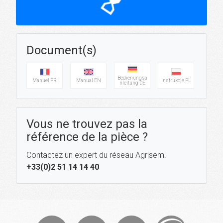
hourglass_top
Document(s)
Bedienungsa
Manuel FR
Manual EN
Instrukcje PL
nleitung DE
Vous ne trouvez pas la
référence de la pièce ?
Contactez un expert du réseau Agrisem.
+33(0)2 51 14 14 40