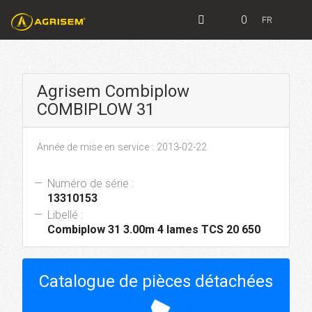
0
FR
Agrisem Combiplow
COMBIPLOW 31
Année de mise en service : 2013-02-22
Numéro de série :
13310153
Libellé :
Combiplow 31 3.00m 4 lames TCS 20 650
Catalogue de pièces détachées