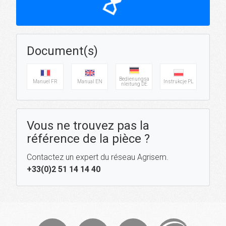
hourglass_top
Document(s)
Bedienungsa
Manuel FR
Manual EN
Instrukcje PL
nleitung DE
Vous ne trouvez pas la
référence de la pièce ?
Contactez un expert du réseau Agrisem.
+33(0)2 51 14 14 40