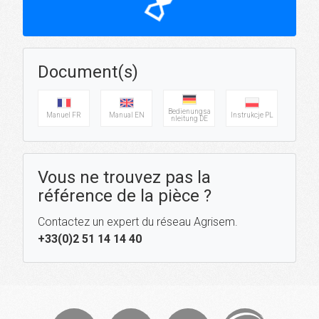
hourglass_top
Document(s)
Bedienungsa
Manuel FR
Manual EN
Instrukcje PL
nleitung DE
Vous ne trouvez pas la
référence de la pièce ?
Contactez un expert du réseau Agrisem.
+33(0)2 51 14 14 40