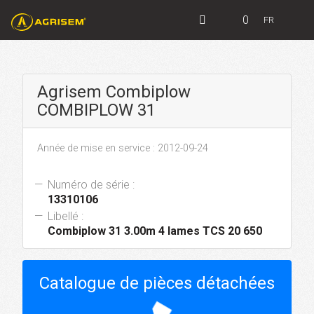
0
FR
Agrisem Combiplow
COMBIPLOW 31
Année de mise en service : 2012-09-24
Numéro de série :
13310106
Libellé :
Combiplow 31 3.00m 4 lames TCS 20 650
Catalogue de pièces détachées