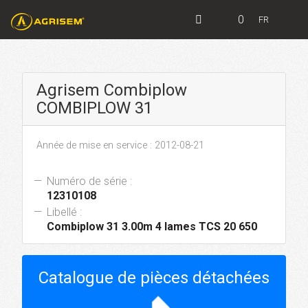
0
FR
Agrisem Combiplow
COMBIPLOW 31
Année de mise en service : 2012-08-21
Numéro de série :
12310108
Libellé :
Combiplow 31 3.00m 4 lames TCS 20 650
Catalogue de pièces détachées