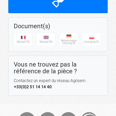
hourglass_top
Document(s)
Bedienungsa
Manuel FR
Manual EN
Instrukcje PL
nleitung DE
Vous ne trouvez pas la
référence de la pièce ?
Contactez un expert du réseau Agrisem.
+33(0)2 51 14 14 40