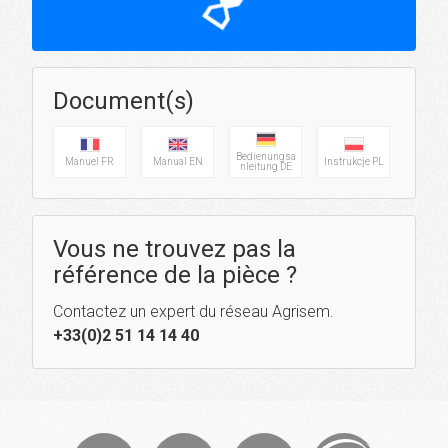
hourglass_top
Document(s)
Bedienungsa
Manuel FR
Manual EN
Instrukcje PL
nleitung DE
Vous ne trouvez pas la
référence de la pièce ?
Contactez un expert du réseau Agrisem.
+33(0)2 51 14 14 40