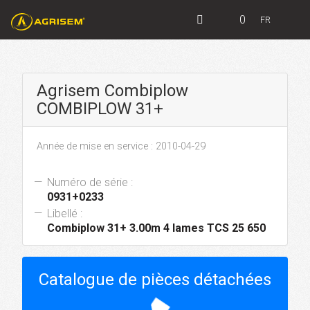
0
FR
Agrisem Combiplow
COMBIPLOW 31+
Année de mise en service : 2010-04-29
Numéro de série :
0931+0233
Libellé :
Combiplow 31+ 3.00m 4 lames TCS 25 650
Catalogue de pièces détachées