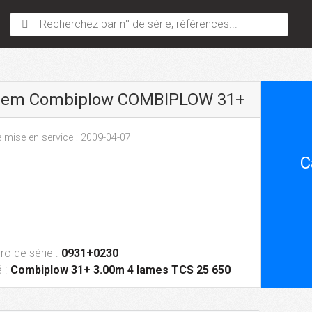
Recherchez par n° de série, références...
sem Combiplow COMBIPLOW 31+
 mise en service : 2009-04-07
C
o de série :
0931+0230
 :
Combiplow 31+ 3.00m 4 lames TCS 25 650