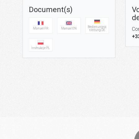
Document(s)
Vo
de
Bedienungsa
Con
Manuel FR
Manual EN
nleitung DE
+3
Instrukcje PL