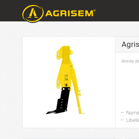
Agri
Année de
Numér
Libellé