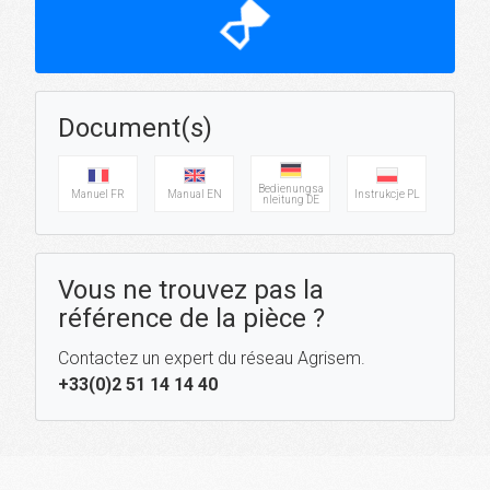
hourglass_top
Document(s)
Bedienungsa
Manuel FR
Manual EN
Instrukcje PL
nleitung DE
Vous ne trouvez pas la
référence de la pièce ?
Contactez un expert du réseau Agrisem.
+33(0)2 51 14 14 40