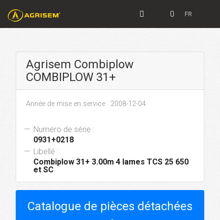
0
FR
Agrisem Combiplow
COMBIPLOW 31+
Année de mise en service : 2008-12-04
Numéro de série :
0931+0218
Libellé :
Combiplow 31+ 3.00m 4 lames TCS 25 650
et SC
Catalogue de pièces détachées