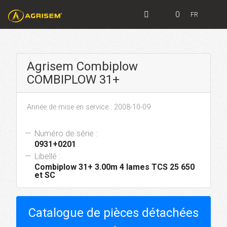
0
FR
Agrisem Combiplow
COMBIPLOW 31+
Année de mise en service : 2008-10-09
Numéro de série :
0931+0201
Libellé :
Combiplow 31+ 3.00m 4 lames TCS 25 650
et SC
Catalogue de pièces détachées