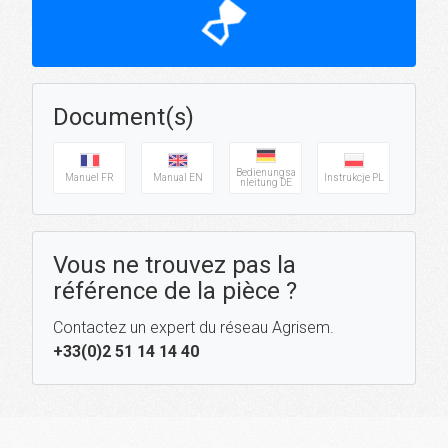
hourglass_top
Document(s)
Bedienungsa
Manuel FR
Manual EN
Instrukcje PL
nleitung DE
Vous ne trouvez pas la
référence de la pièce ?
Contactez un expert du réseau Agrisem.
+33(0)2 51 14 14 40