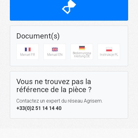
hourglass_top
Document(s)
Bedienungsa
Manuel FR
Manual EN
Instrukcje PL
nleitung DE
Vous ne trouvez pas la
référence de la pièce ?
Contactez un expert du réseau Agrisem.
+33(0)2 51 14 14 40