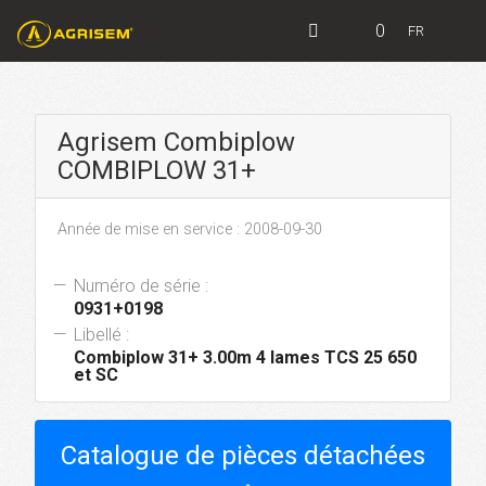
0
FR
Agrisem Combiplow
COMBIPLOW 31+
Année de mise en service : 2008-09-30
Numéro de série :
0931+0198
Libellé :
Combiplow 31+ 3.00m 4 lames TCS 25 650
et SC
Catalogue de pièces détachées