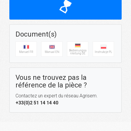
hourglass_top
Document(s)
Bedienungsa
Manuel FR
Manual EN
Instrukcje PL
nleitung DE
Vous ne trouvez pas la
référence de la pièce ?
Contactez un expert du réseau Agrisem.
+33(0)2 51 14 14 40