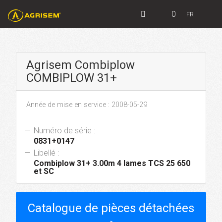
0
FR
Agrisem Combiplow
COMBIPLOW 31+
Année de mise en service : 2008-05-29
Numéro de série :
0831+0147
Libellé :
Combiplow 31+ 3.00m 4 lames TCS 25 650
et SC
Catalogue de pièces détachées