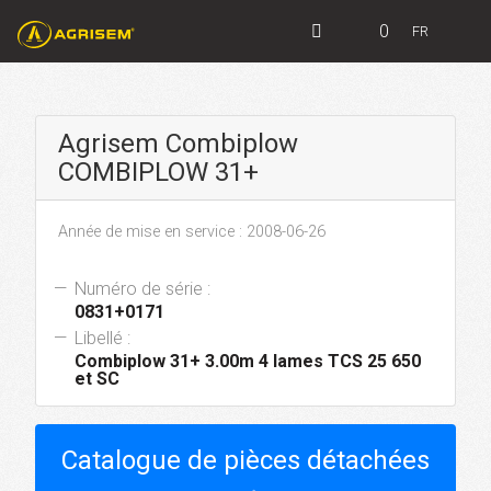
0
FR
Agrisem Combiplow
COMBIPLOW 31+
Année de mise en service : 2008-06-26
Numéro de série :
0831+0171
Libellé :
Combiplow 31+ 3.00m 4 lames TCS 25 650
et SC
Catalogue de pièces détachées