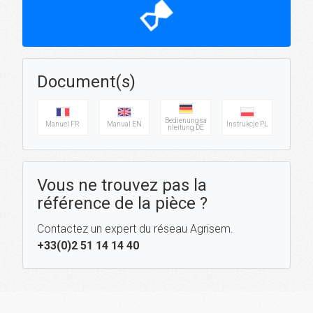
hourglass_top
Document(s)
Bedienungsa
Manuel FR
Manual EN
Instrukcje PL
nleitung DE
Vous ne trouvez pas la
référence de la pièce ?
Contactez un expert du réseau Agrisem.
+33(0)2 51 14 14 40