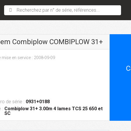
Recherchez par n° de série, références...
sem Combiplow COMBIPLOW 31+
 mise en service : 2008-09-09
C
o de série :
0931+0188
 :
Combiplow 31+ 3.00m 4 lames TCS 25 650 et
SC