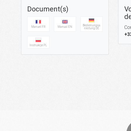
Document(s)
Vo
de
Bedienungsa
Con
Manuel FR
Manual EN
nleitung DE
+3
Instrukcje PL