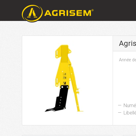
Agri
Année de
Numér
Libellé