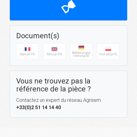
hourglass_top
Document(s)
Bedienungsa
Manuel FR
Manual EN
Instrukcje PL
nleitung DE
Vous ne trouvez pas la
référence de la pièce ?
Contactez un expert du réseau Agrisem.
+33(0)2 51 14 14 40