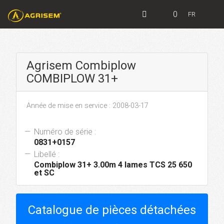
0
FR
Agrisem Combiplow
COMBIPLOW 31+
Année de mise en service : 2008-03-17
Numéro de série :
0831+0157
Libellé :
Combiplow 31+ 3.00m 4 lames TCS 25 650
et SC
Catalogue de pièces détachées