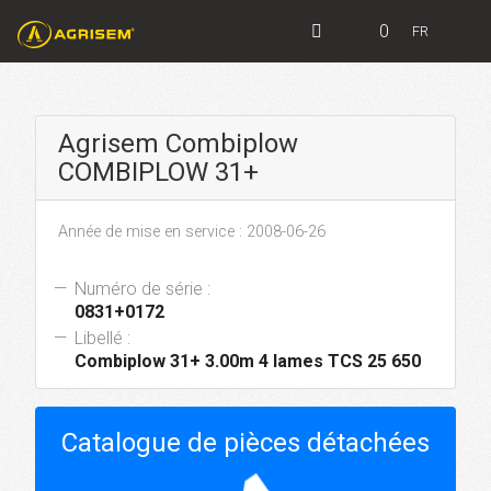
0
FR
Agrisem Combiplow
COMBIPLOW 31+
Année de mise en service : 2008-06-26
Numéro de série :
0831+0172
Libellé :
Combiplow 31+ 3.00m 4 lames TCS 25 650
Catalogue de pièces détachées