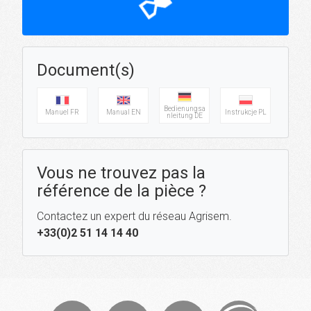
hourglass_top
Document(s)
Bedienungsa
Manuel FR
Manual EN
Instrukcje PL
nleitung DE
Vous ne trouvez pas la
référence de la pièce ?
Contactez un expert du réseau Agrisem.
+33(0)2 51 14 14 40