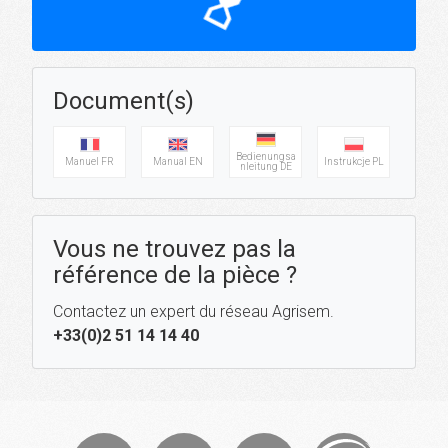
hourglass_top
Document(s)
Bedienungsa
Manuel FR
Manual EN
Instrukcje PL
nleitung DE
Vous ne trouvez pas la
référence de la pièce ?
Contactez un expert du réseau Agrisem.
+33(0)2 51 14 14 40