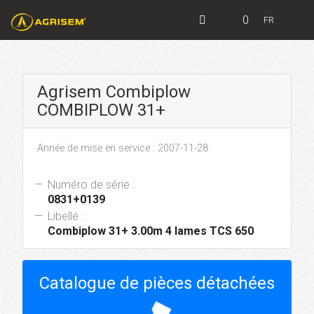
0
FR
Agrisem Combiplow
COMBIPLOW 31+
Année de mise en service : 2007-11-28
Numéro de série :
0831+0139
Libellé :
Combiplow 31+ 3.00m 4 lames TCS 650
Catalogue de pièces détachées