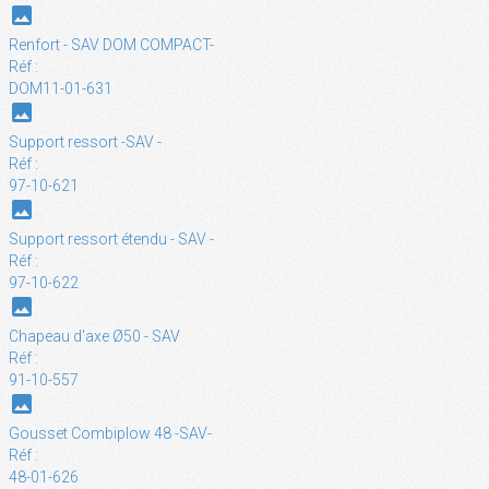
photo
Renfort - SAV DOM COMPACT-
Réf :
DOM11-01-631
photo
Support ressort -SAV -
Réf :
97-10-621
photo
Support ressort étendu - SAV -
Réf :
97-10-622
photo
Chapeau d'axe Ø50 - SAV
Réf :
91-10-557
photo
Gousset Combiplow 48 -SAV-
Réf :
48-01-626