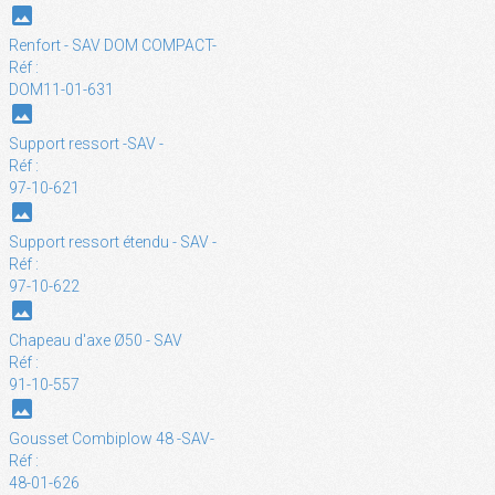
photo
Renfort - SAV DOM COMPACT-
Réf :
DOM11-01-631
photo
Support ressort -SAV -
Réf :
97-10-621
photo
Support ressort étendu - SAV -
Réf :
97-10-622
photo
Chapeau d'axe Ø50 - SAV
Réf :
91-10-557
photo
Gousset Combiplow 48 -SAV-
Réf :
48-01-626