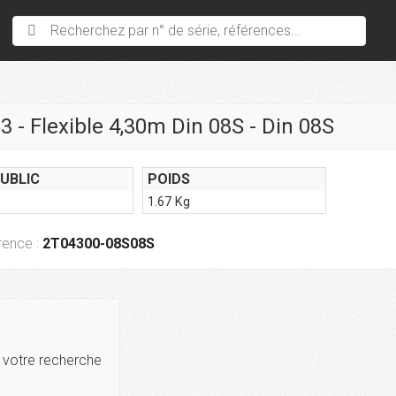
Recherchez par n° de série, références...
 - Flexible 4,30m Din 08S - Din 08S
PUBLIC
POIDS
1.67 Kg
rence :
2T04300-08S08S
r votre recherche