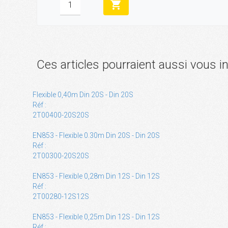
shopping_cart
Ces articles pourraient aussi vous i
Flexible 0,40m Din 20S - Din 20S
Réf :
2T00400-20S20S
EN853 - Flexible 0.30m Din 20S - Din 20S
Réf :
2T00300-20S20S
EN853 - Flexible 0,28m Din 12S - Din 12S
Réf :
2T00280-12S12S
EN853 - Flexible 0,25m Din 12S - Din 12S
Réf :