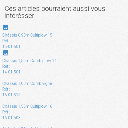
Ces articles pourraient aussi vous
intérésser
photo
Châssis 0,90m Cultiplow 15
Réf :
15-01-501
photo
Châssis 1,55m Combiplow 14
Réf :
14-01-501
Châssis 1,00m Combivigne
Réf :
16-01-513
Châssis 1,55m Cultiplow 16
Réf :
16-01-503