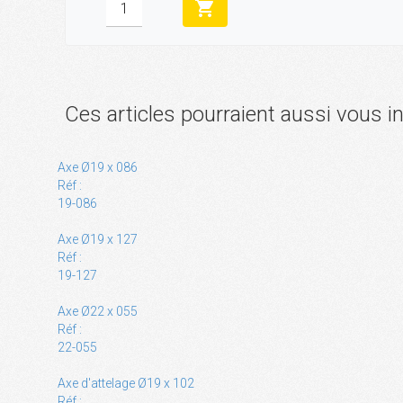
shopping_cart
Ces articles pourraient aussi vous i
Axe Ø19 x 086
Réf :
19-086
Axe Ø19 x 127
Réf :
19-127
Axe Ø22 x 055
Réf :
22-055
Axe d'attelage Ø19 x 102
Réf :