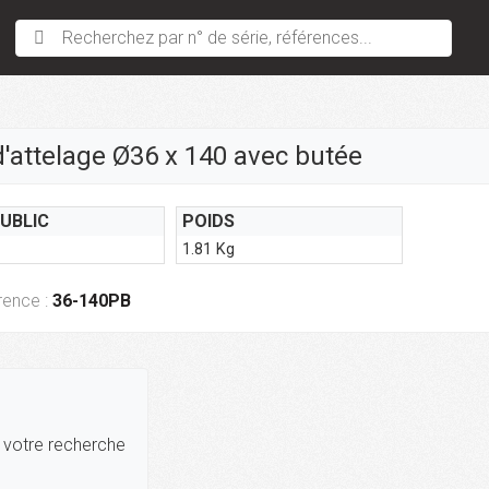
Recherchez par n° de série, références...
'attelage Ø36 x 140 avec butée
PUBLIC
POIDS
1.81 Kg
rence :
36-140PB
r votre recherche