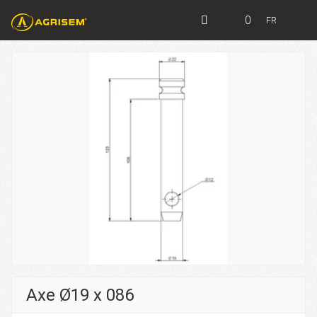
0
FR
Axe Ø19 x 086