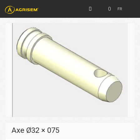
0
FR
Axe Ø32 × 075