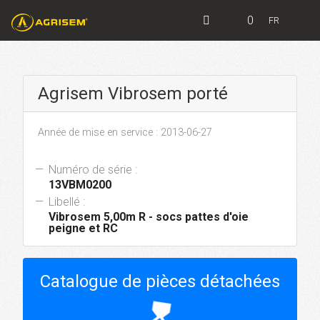
0
FR
Agrisem Vibrosem porté
Année de mise en service : 2013-06-27
Numéro de série :
13VBM0200
Libellé :
Vibrosem 5,00m R - socs pattes d'oie
peigne et RC
Catalogue de pièces détachées
hourglass_top