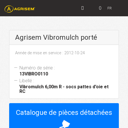
0
FR
Agrisem Vibromulch porté
Année de mise en service : 2012-10-24
Numéro de série :
13VIBRO0110
Libellé :
Vibromulch 6,00m R - socs pattes d'oie et
RC
Catalogue de pièces détachées
hourglass_top