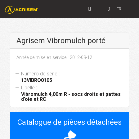
0
FR
Agrisem Vibromulch porté
Année de mise en service : 2012-09-12
Numéro de série :
13VIBRO0105
Libellé :
Vibromulch 4,00m R - socs droits et pattes
d'oie et RC
Catalogue de pièces détachées
hourglass_top