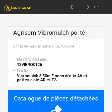
0
FR
Agrisem Vibromulch porté
Année de mise en service : 2013-06-04
Numéro de série :
13VIBRO0126
Libellé :
Vibromulch 3,50m F socs droits AV et
pattes d'oie AR et TS
Catalogue de pièces détachées
hourglass_top