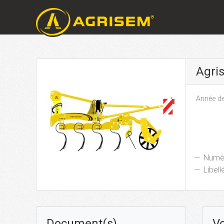
Agri
Année de
Numér
Libellé
Document(s)
Vo