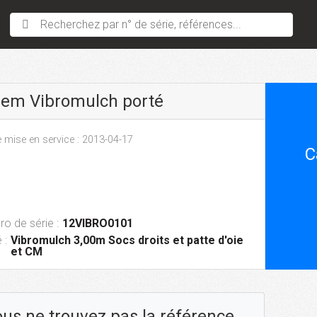
Recherchez par n° de série, références...
sem Vibromulch porté
 mise en service : 2013-04-17
C
o de série :
12VIBRO0101
 :
Vibromulch 3,00m Socs droits et patte d'oie
et CM
us ne trouvez pas la référence