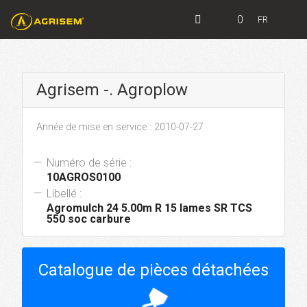
0
FR
Agrisem -. Agroplow
Année de mise en service : 2010-07-27
Numéro de série :
10AGROS0100
Libellé :
Agromulch 24 5.00m R 15 lames SR TCS
550 soc carbure
Catalogue de pièces détachées
hourglass_top